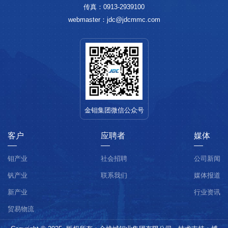
传真：0913-2939100
webmaster：jdc@jdcmmc.com
金钼集团微信公众号
客户
应聘者
媒体
钼产业
社会招聘
公司新闻
钒产业
联系我们
媒体报道
新产业
行业资讯
贸易物流