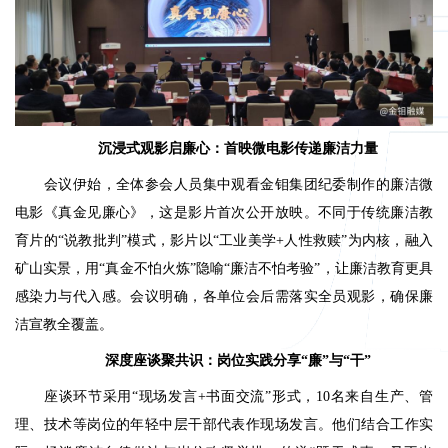
沉浸式观影启廉心：首映微电影传递廉洁力量
会议伊始，全体参会人员集中观看金钼集团纪委制作的廉洁微
电影《真金见廉心》，这是影片首次公开放映。不同于传统廉洁教
育片的“说教批判”模式，影片以“工业美学+人性救赎”为内核，融入
矿山实景，用“真金不怕火炼”隐喻“廉洁不怕考验”，让廉洁教育更具
感染力与代入感。会议明确，各单位会后需落实全员观影，确保廉
洁宣教全覆盖。
深度座谈聚共识：岗位实践分享“廉”与“干”
座谈环节采用“现场发言+书面交流”形式，10名来自生产、管
理、技术等岗位的年轻中层干部代表作现场发言。他们结合工作实