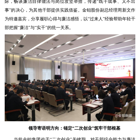
际，畅谈廉洁自律做法与岗位攻坚举措，传递“既干成事、又不出
事”的决心，为其他干部提供实践借鉴。金钼股份副总经理周新文作
为特邀嘉宾，分享履职心得与廉洁感悟，以“过来人”经验帮助年轻干
部把握“廉洁”与“实干”的统一关系。
领导寄语明方向：锚定“二次创业”筑牢干部根基
当前金钼集团处于“二次创业”关键期，对干部综合能力与廉洁