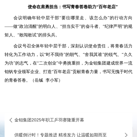
使命在肩勇担当：书写青春答卷助力“百年老店”
会议明确年轻中层干部“要往哪里走、该怎么办”的行动方向
——做“政治清醒”的明白人、“担当实干”的奋斗者、“纪律严明”的规
矩人、“敢闯敢试”的排头兵。
会议号召全体年轻中层干部，深刻认识使命责任，将青春活力
转化为工作动力，以“时不我待”的朝气、“舍我其谁”的锐气、“久久
为功”的志气，在“二次创业”中勇挑重担，为金钼集团建成世界一流
钼钒专业领军企业、打造“百年老店”贡献青春力量，书写无愧于时代
的青春答卷。（岳铖 李小军）
金钼集团2025年职工乒羽赛隆重开幕
供暖倒计时！专题推进 精准发力 让温暖如期而至