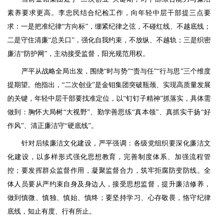
素养要求更高。李忠民结合纪检工作，向年轻中层干部提三点要
求：一是把准纪律“方向标”，绷紧纪律之弦，不碰红线、不越底线；
二是守住清廉“总关口”，强化自我约束，不放纵、不越轨；三是织密
廉洁“防护网”，主动接受监督，阳光规范用权。
严平从战略全局出发，围绕“时与势”“责与任”“行与思”三个维度
提期望。他指出，“二次创业”是金钼集团突破瓶颈、实现高质量发展
的关键，年轻中层干部要找准定位，以“钉钉子精神”抓落实，具体需
做到：胸怀大局树“大视野”、勤学善思练“真本领”、真抓实干扬“好
作风”、清正廉洁守“硬底线”。
针对后续廉洁文化建设，严平强调：各级党组织要深化廉洁文
化建设，以多样形式强化思想教育，完善制度体系、加强流程管
控；要发挥群众监督作用，凝聚监督合力，筑牢拒腐防变防线。全
体人员要从严约束自身及身边人，接受思想监督，提升廉洁修养，
做到慎微、慎独、慎始、慎终；要坚持学习、心存敬畏，恪守纪律
底线，知止有度、行有所止。