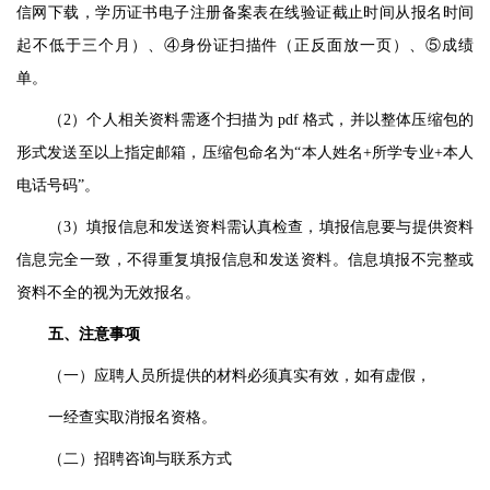
信网下载
，
学历证书电子注册备案表
在线验证
截止
时间
从报名时间
起不低于三个月
）、
④
身份证扫描件（正反面放一页）
、
⑤
成绩
单
。
（
2）个人相关资料需逐个扫描为 pdf 格式，并以整体压缩包的
形式发送至以上指定邮箱，压缩包命名为“本人姓名+
所学专业
+本人
电话号码”。
（
3）填报信息和发送资料需认真检查，填报信息要与提供资料
信息完全一致，不得重复填报信息和发送资料。信息填报不完整或
资料不全的视为无效报名。
五
、注意事项
（一）应聘人员所提供的材料必须真实有效，如有虚假，
一经查实取消报名资格。
（二）招聘咨询与联系方式