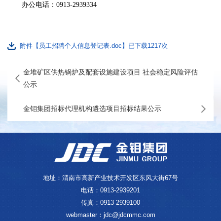
办公
电话
：
0913-2939334
附件【员工招聘个人信息登记表.doc】已下载
1217
次
金堆矿区供热锅炉及配套设施建设项目 社会稳定风险评估
公示
金钼集团招标代理机构遴选项目招标结果公示
地址：渭南市高新产业技术开发区东风大街67号
电话：0913-2939201
传真：0913-2939100
webmaster：jdc@jdcmmc.com