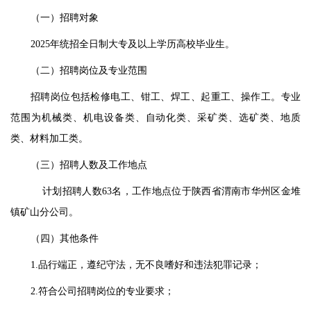
（
一
）
招聘对象
2
025
年统招全日制
大专及以上学历
高校毕业生。
（
二
）
招聘岗位及专业范围
招聘岗位包括检修电工、钳工、焊工、起重工、操作工
。专业
范围为机械类、机电设备类、自动化类、采矿类、选矿类、地质
类、材料加工类。
（三）
招聘人数
及工作地点
计划
招聘人数
63
名
，
工作地点位于陕西省渭南市华州区金堆
镇矿山分公司。
（
四
）
其他条件
1.
品行端正，遵纪守法，无不良嗜好和违法
犯罪
记录；
2.
符合公司
招聘
岗位
的专业要求
；