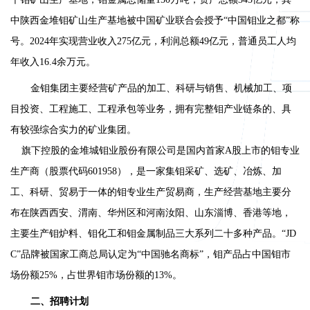
中陕西金堆钼矿山生产基地被中国矿业联合会授予“中国钼业之都”称
号。2024年实现营业收入275亿元，利润总额49亿元，普通员工人均
年收入16.4余万元。
金钼集团主要经营矿产品的加工、科研与销售、机械加工、项
目投资、工程施工、工程承包等业务，拥有完整钼产业链条的、具
有较强综合实力的矿业集团。
旗下控股的金堆城钼业股份有限公司是国内首家
A股上市的钼专业
生产商（股票代码601958），是一家集钼采矿、选矿、冶炼、加
工、科研、贸易于一体的钼专业生产贸易商，生产经营基地主要分
布在陕西西安、渭南、华州区和河南汝阳、山东淄博、香港等地，
主要生产钼炉料、钼化工和钼金属制品三大系列二十多种产品。“JD
C”品牌被国家工商总局认定为“中国驰名商标”，钼产品占中国钼市
场份额25%，占世界钼市场份额的13%。
二、招聘计划