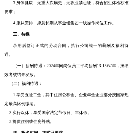
3.
身体健康，无重大疾病史，无职业禁忌
证
，符合招生体检标准
要求；
4.
服从安排，愿意长期从事金钼集团一线操作岗位工作。
三
、待遇
录用后签订正式的劳动合同，执行公司统一的薪酬及福利待
遇。
（一）薪酬待遇：
2024年同岗位员工平均薪酬
1
3
-1
5
W
/年，按绩
效考核结果发放。
（二）福利待遇：
1.享受五险二金，其中住房公积金、企业年金企业部分按国家规
定最高比例缴纳。
2.实行双休，享受国家法定节假日、年休假。
3
.提供住宿或住房补贴。
四
、报名时间、方式及要求